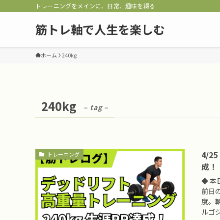
トレーニングをメインに、日常、趣味を綴る
筋トレ軸で人生を楽しむ
ホーム
240kg
240kg
– tag –
4/2
トレーニング
成！
◆ 本
前日
度。朝
ルゴジ