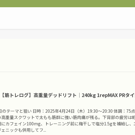
5 【筋トレログ】高重量デッドリフト｜240kg 1repMAX PRタ
日のテーマと狙い 日時：2025年4月24日（木）19:30〜20:30 体調：75
の高重量スクワットで太もも筋群に強い筋肉痛が残る。下背部の疲労は
にカフェイン100mg、トレーニング前に梅干しで塩分1.5gを補給し、
ェニックも併用してフ...