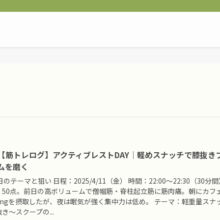
11【筋トレログ】アクティブレストDAY｜軽めスナッチで膝抜き
ムを磨く
日のテーマと狙い 日程：2025/4/11（金） 時間：22:00〜22:30（30分
：50点。前日の高ボリュームで僧帽筋・脊柱起立筋に筋肉痛。朝にカフ
0 mgを摂取したが、夜は眠気が強く集中力は低め。 テーマ：軽重量スナ
き〜スクープの...