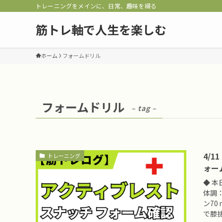
トレーニングをメインに、日常、趣味を綴る
筋トレ軸で人生を楽しむ
ホーム
フォームドリル
フォームドリル
– tag –
4/
トレーニング
ォー
◆ 本
体調
ン7
で膝抜